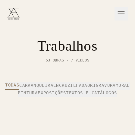
Trabalhos
53
OBRAS
·
7
VÍDEOS
TODAS
CARRANQUEIRA
ENCRUZILHADA
ORI
GRAVURA
MURAL
PINTURA
EXPOSIÇÕES
TEXTOS E CATÁLOGOS