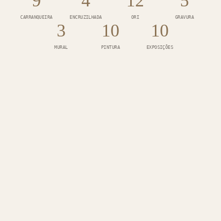
9
4
12
5
CARRANQUEIRA
ENCRUZILHADA
ORI
GRAVURA
3
10
10
MURAL
PINTURA
EXPOSIÇÕES
©
2026
ANDRÉ FILÚR.
TODOS OS DIREITOS RESERVADOS.
@STUDIONASCEN
@DIMEN6